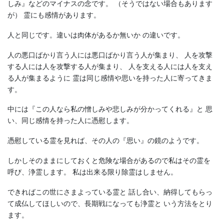
しみ』などのマイナスの念です。 （そうではない場合もあります
が） 霊にも感情があります。
人と同じです。違いは肉体があるか無いか の違いです。
人の悪口ばかり言う人には悪口ばかり言う人が集まり、 人を攻撃
する人には人を攻撃する人が集まり、 人を支える人には人を支え
る人が集まるように 霊は同じ感情や思いを持った人に寄ってきま
す。
中には『この人なら私の憎しみや悲しみが分かってくれる』と 思
い、同じ感情を持った人に憑慰します。
憑慰している霊を見れば、その人の『思い』の鏡のようです。
しかしそのままにしておくと危険な場合があるので私はその霊を
呼び、浄霊します。 私は出来る限り除霊はしません。
できればこの世にさまよっている霊と 話し合い、納得してもらっ
て成仏してほしいので、長期戦になっても浄霊と いう方法をとり
ます。