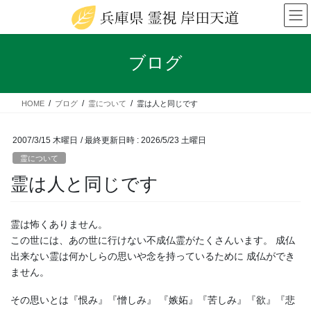
コ
ナ
ン
ビ
テ
ゲ
ン
ー
ブログ
ツ
シ
へ
ョ
ス
ン
HOME
ブログ
霊について
霊は人と同じです
キ
に
ッ
移
プ
動
2007/3/15 木曜日
/ 最終更新日時 :
2026/5/23 土曜日
霊について
霊は人と同じです
霊は怖くありません。
この世には、あの世に行けない不成仏霊がたくさんいます。 成仏
出来ない霊は何かしらの思いや念を持っているために 成仏ができ
ません。
その思いとは『恨み』『憎しみ』 『嫉妬』『苦しみ』『欲』『悲