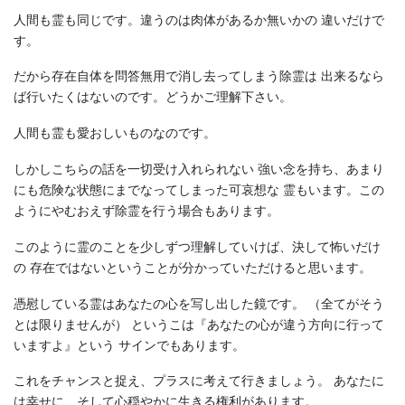
人間も霊も同じです。違うのは肉体があるか無いかの 違いだけで
す。
だから存在自体を問答無用で消し去ってしまう除霊は 出来るなら
ば行いたくはないのです。どうかご理解下さい。
人間も霊も愛おしいものなのです。
しかしこちらの話を一切受け入れられない 強い念を持ち、あまり
にも危険な状態にまでなってしまった可哀想な 霊もいます。この
ようにやむおえず除霊を行う場合もあります。
このように霊のことを少しずつ理解していけば、決して怖いだけ
の 存在ではないということが分かっていただけると思います。
憑慰している霊はあなたの心を写し出した鏡です。 （全てがそう
とは限りませんが） というこは『あなたの心が違う方向に行って
いますよ』という サインでもあります。
これをチャンスと捉え、プラスに考えて行きましょう。 あなたに
は幸せに、そして心穏やかに生きる権利があります。