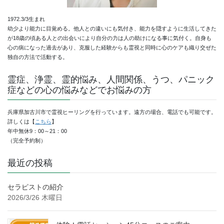
1972.3/3生まれ
幼少より能力に目覚める。他人との違いにも気付き、能力を隠すように生活してきた
が18歳の頃ある人との出会いにより自分の力は人の助けになる事に気付く。自身も
心の病になった過去があり、克服した経験からも霊視と同時に心のケアも織り交ぜた
独自の方法で活動する。
霊症、浄霊、霊的悩み、人間関係、うつ、パニック
症などの心の悩みなどでお悩みの方
兵庫県加古川市で霊視ヒーリングを行っています。遠方の場合、電話でも可能です。
詳しくは【
こちら
】
年中無休9：00～21：00
（完全予約制）
最近の投稿
セラピストの紹介
2026/3/26 木曜日