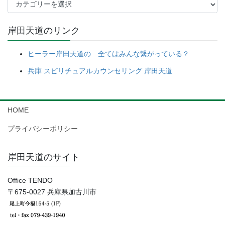
カ
テ
ゴ
岸田天道のリンク
リ
ー
ヒーラー岸田天道の 全てはみんな繋がっている？
兵庫 スピリチュアルカウンセリング 岸田天道
HOME
プライバシーポリシー
岸田天道のサイト
Office TENDO
〒675-0027 兵庫県加古川市