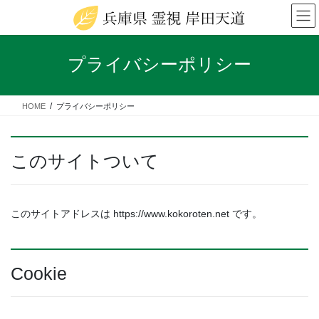
コ
ナ
ン
ビ
テ
ゲ
ン
ー
プライバシーポリシー
ツ
シ
へ
ョ
ス
ン
HOME
プライバシーポリシー
キ
に
ッ
移
プ
動
このサイトついて
このサイトアドレスは https://www.kokoroten.net です。
Cookie