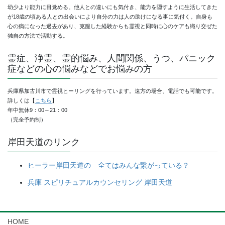
幼少より能力に目覚める。他人との違いにも気付き、能力を隠すように生活してきた
が18歳の頃ある人との出会いにより自分の力は人の助けになる事に気付く。自身も
心の病になった過去があり、克服した経験からも霊視と同時に心のケアも織り交ぜた
独自の方法で活動する。
霊症、浄霊、霊的悩み、人間関係、うつ、パニック
症などの心の悩みなどでお悩みの方
兵庫県加古川市で霊視ヒーリングを行っています。遠方の場合、電話でも可能です。
詳しくは【
こちら
】
年中無休9：00～21：00
（完全予約制）
岸田天道のリンク
ヒーラー岸田天道の 全てはみんな繋がっている？
兵庫 スピリチュアルカウンセリング 岸田天道
HOME