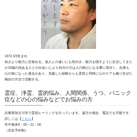
1972.3/3生まれ
幼少より能力に目覚める。他人との違いにも気付き、能力を隠すように生活してきた
が18歳の頃ある人との出会いにより自分の力は人の助けになる事に気付く。自身も
心の病になった過去があり、克服した経験からも霊視と同時に心のケアも織り交ぜた
独自の方法で活動する。
霊症、浄霊、霊的悩み、人間関係、うつ、パニック
症などの心の悩みなどでお悩みの方
兵庫県加古川市で霊視ヒーリングを行っています。遠方の場合、電話でも可能です。
詳しくは【
こちら
】
年中無休9：00～21：00
（完全予約制）