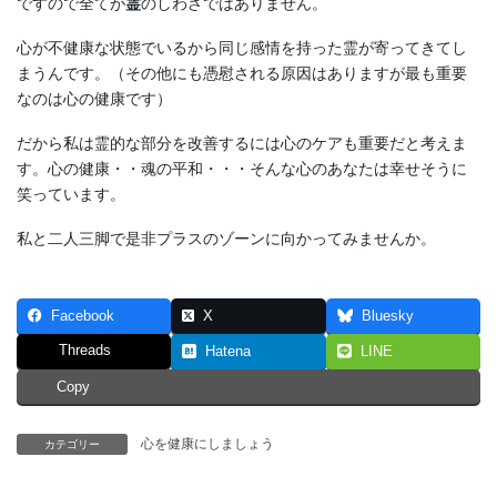
ですので全てが
霊
のしわざではありません。
心が不健康な状態でいるから同じ感情を持った霊が寄ってきてし
まうんです。（その他にも憑慰される原因はありますが最も重要
なのは心の健康です）
だから私は霊的な部分を改善するには心のケアも重要だと考えま
す。心の健康・・魂の平和・・・そんな心のあなたは幸せそうに
笑っています。
私と二人三脚で是非プラスのゾーンに向かってみませんか。
Facebook
X
Bluesky
Threads
Hatena
LINE
Copy
心を健康にしましょう
カテゴリー