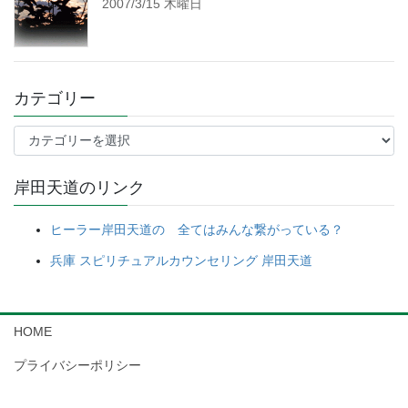
2007/3/15 木曜日
カテゴリー
カ
テ
ゴ
岸田天道のリンク
リ
ー
ヒーラー岸田天道の 全てはみんな繋がっている？
兵庫 スピリチュアルカウンセリング 岸田天道
HOME
プライバシーポリシー