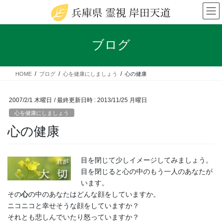
コ
ナ
ン
ビ
テ
ゲ
ン
ー
ブログ
ツ
シ
へ
ョ
ス
ン
HOME
ブログ
心を健康にしましょう
心の健康
キ
に
ッ
移
プ
動
2007/2/1 木曜日
/ 最終更新日時 :
2013/11/25 月曜日
心を健康にしましょう
心の健康
目を閉じて少しイメージしてみましょう。
目を閉じると心の中のもう一人のあなたが
います。
その
心
の中のあなたはどんな顔をしていますか。
ニコニコと幸せそうな顔をしていますか？
それとも悲しんでいたり怒っていますか？