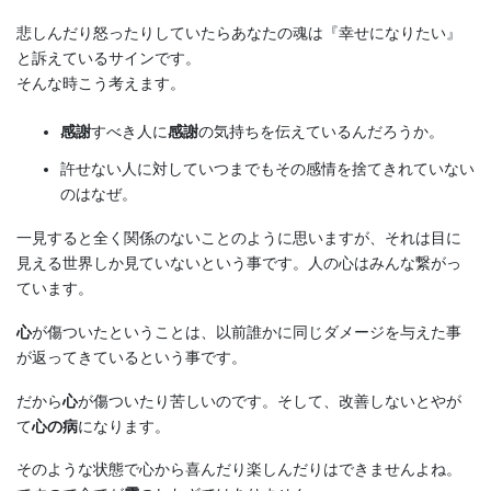
悲しんだり怒ったりしていたらあなたの魂は『幸せになりたい』
と訴えているサインです。
そんな時こう考えます。
感謝
すべき人に
感謝
の気持ちを伝えているんだろうか。
許せない人に対していつまでもその感情を捨てきれていない
のはなぜ。
一見すると全く関係のないことのように思いますが、それは目に
見える世界しか見ていないという事です。人の心はみんな繋がっ
ています。
心
が傷ついたということは、以前誰かに同じダメージを与えた事
が返ってきているという事です。
だから
心
が傷ついたり苦しいのです。そして、改善しないとやが
て
心の病
になります。
そのような状態で心から喜んだり楽しんだりはできませんよね。